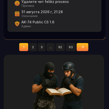
Удалите чит felikz process
Причина
31 августа 2026 г, 21:28
Окончание
AK-74 Public CS 1.6
Админ
1
2
3
...
62
63
»
Последняя