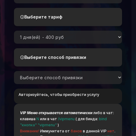
Выберите тариф
Выберите способ привязки
Авторизуйтесь, чтобы приобрести услугу
VIP Меню открывается автоматически
либо в чат:
клавиша
N
или в чат
/vipmenu
( для бинда:
bind
"кнопка" "vipmenu"
)
Внимание!
Иммунитета от
банов
в данной VIP
нет
.