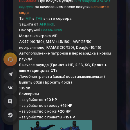
Внимание!
При покупке услуги
500 бонусов ANEW в
подарок
за начислением после покупки
напишите
сюда
Тэг
VIP
в
TAB
в чате сервера.
Защита от
AFK kick
.
Пак оружий
Green-Grey
Моделька игрока VIP.
АК47 (40/180), М4А1 (45/180), AWP(15/50)
неограничено, FAMAS (30/120), Deagle (10/45)
Автопополнение патронов и перезарядка в новом
раунде
В начале раунда (
Гранаты HE, 2 FB, SG, Броня +
шлем (щипцы за CT
)
Лечебная граната (хилка) восстанавливающая (
Выпить 60хп / Бросить 45хп )
105 хп
Вампиризм
- за убийство
+10 HP
- за убийство в голову
+15 HP
- за убийство с ножа
+20 HP
- за убийство с гранаты
+15 HP