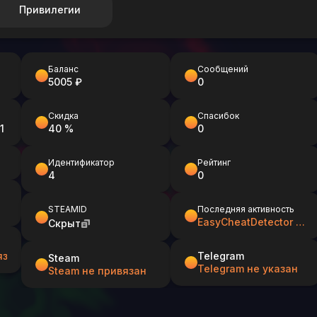
Привилегии
Баланс
Сообщений
5005 ₽
0
Скидка
Спасибок
1
40 %
0
Идентификатор
Рейтинг
4
0
STEAMID
Последняя активность
EasyCheatDetector и WARGODS
Скрыт
язан
Telegram
Steam
Telegram не указан
Steam не привязан