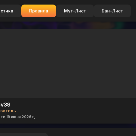
истика
Правила
Мут-Лист
Бан-Лист
ov39
ователь
ти 19 июня 2026 г,