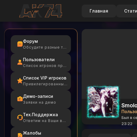
Главная
Стат
Форум
Обсудите разные темы
Пользователи
Список игроков проекта
Список VIP игроков
Привилегированные игроки
Демо-записи
Заявки на демо
Smol
Польз
Тех.Поддержка
Был в се
Ответим на Ваши вопросы
23:22
Жалобы