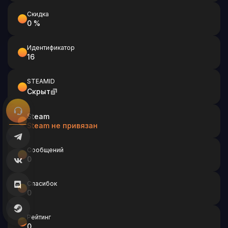
Скидка
0 %
Идентификатор
16
STEAMID
Скрыт
Steam
Steam не привязан
Сообщений
0
Спасибок
0
Рейтинг
0